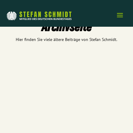
Archivseite
Hier finden Sie viele ältere Beiträge von Stefan Schmidt.
Bundestagsabgeordneter Stefan Schmidt im Gespräch Die
Hitzewellen haben dramatische Auswirkungen auf unsere
Gewässer, die Folgen für die...