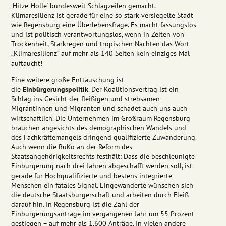
‚Hitze-Hölle‘ bundesweit Schlagzeilen gemacht.
Klimaresilienz ist gerade für eine so stark versiegelte Stadt
wie Regensburg eine Überlebensfrage. Es macht fassungslos
und ist politisch verantwortungslos, wenn in Zeiten von
Trockenheit, Starkregen und tropischen Nächten das Wort
„Klimaresilienz“ auf mehr als 140 Seiten kein einziges Mal
auftaucht!
Eine weitere große Enttäuschung ist
die
Einbürgerungspolitik
. Der Koalitionsvertrag ist ein
Schlag ins Gesicht der fleißigen und strebsamen
Migrantinnen und Migranten und schadet auch uns auch
wirtschaftlich. Die Unternehmen im Großraum Regensburg
brauchen angesichts des demographischen Wandels und
des Fachkräftemangels dringend qualifizierte Zuwanderung.
Auch wenn die RüKo an der Reform des
Staatsangehörigkeitsrechts festhält: Dass die beschleunigte
Einbürgerung nach drei Jahren abgeschafft werden soll, ist
gerade für Hochqualifizierte und bestens integrierte
Menschen ein fatales Signal. Eingewanderte wünschen sich
die deutsche Staatsbürgerschaft und arbeiten durch Fleiß
darauf hin. In Regensburg ist die Zahl der
Einbürgerungsanträge im vergangenen Jahr um 55 Prozent
gestiegen – auf mehr als 1.600 Anträge. In vielen andere