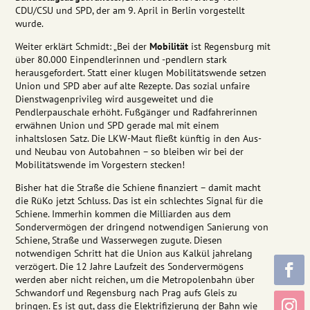
CDU/CSU und SPD, der am 9. April in Berlin vorgestellt
wurde.
Weiter erklärt Schmidt: „Bei der
Mobilität
ist Regensburg mit
über 80.000 Einpendlerinnen und -pendlern stark
herausgefordert. Statt einer klugen Mobilitätswende setzen
Union und SPD aber auf alte Rezepte. Das sozial unfaire
Dienstwagenprivileg wird ausgeweitet und die
Pendlerpauschale erhöht. Fußgänger und Radfahrerinnen
erwähnen Union und SPD gerade mal mit einem
inhaltslosen Satz. Die LKW-Maut fließt künftig in den Aus-
und Neubau von Autobahnen – so bleiben wir bei der
Mobilitätswende im Vorgestern stecken!
Bisher hat die Straße die Schiene finanziert – damit macht
die RüKo jetzt Schluss. Das ist ein schlechtes Signal für die
Schiene. Immerhin kommen die Milliarden aus dem
Sondervermögen der dringend notwendigen Sanierung von
Schiene, Straße und Wasserwegen zugute. Diesen
notwendigen Schritt hat die Union aus Kalkül jahrelang
verzögert. Die 12 Jahre Laufzeit des Sondervermögens
werden aber nicht reichen, um die Metropolenbahn über
Schwandorf und Regensburg nach Prag aufs Gleis zu
bringen. Es ist gut, dass die Elektrifizierung der Bahn wie