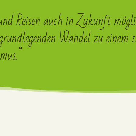
nd Reisen auch in Zukunft möglic
 grundlegenden Wandel zu einem 
smus.“