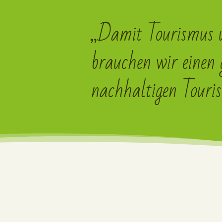
„Damit Tourismus u
brauchen wir einen
nachhaltigen Touri