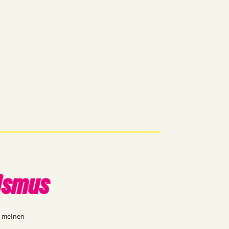
ismus
n meinen