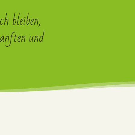
h bleiben,
sanften und