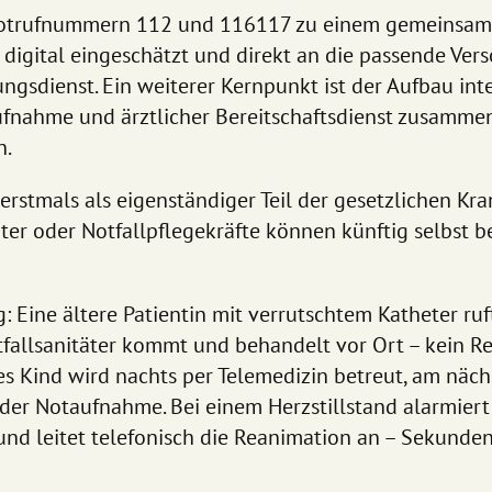
 Notrufnummern 112 und 116117 zu einem gemeinsame
igital eingeschätzt und direkt an die passende Verso
ngsdienst. Ein weiterer Kernpunkt ist der Aufbau inte
fnahme und ärztlicher Bereitschaftsdienst zusammen
n.
 erstmals als eigenständiger Teil der gesetzlichen K
ter oder Notfallpflegekräfte können künftig selbst 
ag: Eine ältere Patientin mit verrutschtem Katheter ruf
tfallsanitäter kommt und behandelt vor Ort – kein R
es Kind wird nachts per Telemedizin betreut, am näch
 der Notaufnahme. Bei einem Herzstillstand alarmiert d
und leitet telefonisch die Reanimation an – Sekunden