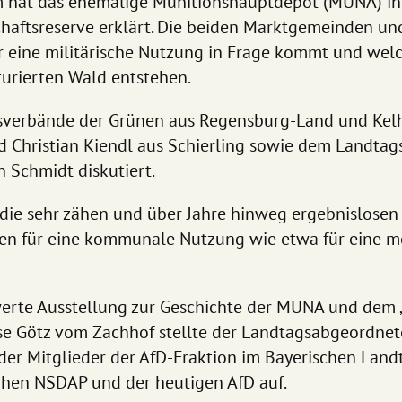
m hat das ehemalige Munitionshauptdepot (MUNA) 
schaftsreserve erklärt. Die beiden Marktgemeinden u
ür eine militärische Nutzung in Frage kommt und wel
urierten Wald entstehen.
sverbände der Grünen aus Regensburg-Land und Kel
d Christian Kiendl aus Schierling sowie dem Landta
Schmidt diskutiert.
die sehr zähen und über Jahre hinweg ergebnislosen
en für eine kommunale Nutzung wie etwa für eine m
werte Ausstellung zur Geschichte der MUNA und dem 
se Götz vom Zachhof stellte der Landtagsabgeordnet
er Mitglieder der AfD-Fraktion im Bayerischen Landt
ühen NSDAP und der heutigen AfD auf.