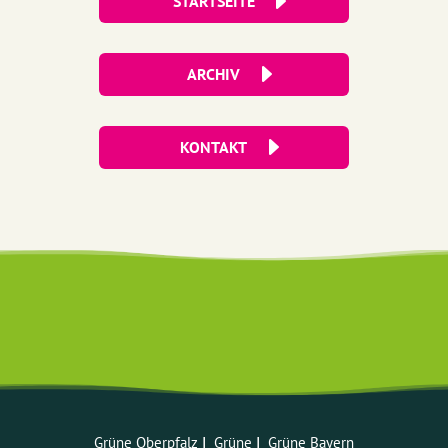
STARTSEITE
ARCHIV
KONTAKT
Grüne Oberpfalz
ꓲ
Grüne
ꓲ
Grüne Bayern